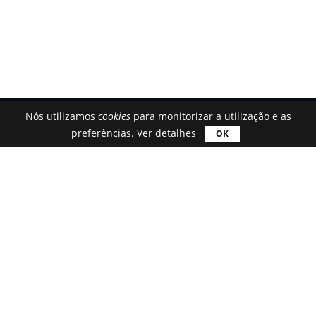
Nós utilizamos
cookies
para monitorizar a utilização e as
preferências.
Ver detalhes
Portuguese (Portugal)
Transferir
Astroburn Lite
Astroburn Pro