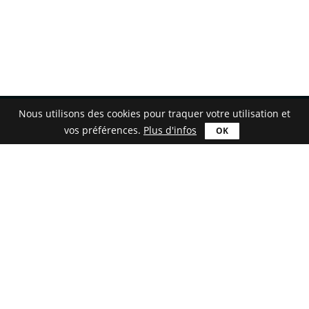
Nous utilisons des cookies pour traquer votre utilisation et
vos préférences.
Plus d'infos
Français
Télécharger
Astroburn Lite
Astroburn Pro