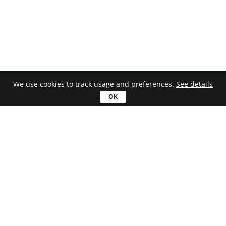
We use cookies to track usage and preferences.
See details
한국어
다운로드
Astroburn Lite
Astroburn Pro